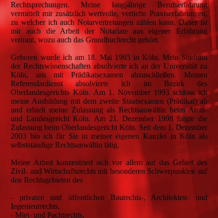
Rechtsprechungen. Meine langjährige Berufserfahrung
vermittelt mir zusätzlich wertvolle, vertiefte Praxiserfahrungen,
zu welcher ich auch Notarvertretungen zählen kann. Daher ist
mir auch die Arbeit der Notariate aus eigener Erfahrung
vertraut, wozu auch das Grundbuchrecht gehört.
Geboren wurde ich am 18. Mai 1965 in Köln. Mein Studium
der Rechtswissenschaften absolvierte ich an der Universität zu
Köln, um mit Prädikatsexamen abzuschließen. Meinen
Referendardienst absolvierte ich im Bezirk des
Oberlandesgerichts Köln. Am 1. November 1993 schloss ich
meine Ausbildung mit dem zweite Staatsexamen (Prädikat) ab
und erhielt meine Zulassung als Rechtsanwältin beim Amts-
und Landesgericht Köln. Am 21. Dezember 1998 folgte die
Zulassung beim Oberlandesgericht Köln. Seit dem 1. Dezember
2003 bin ich für Sie in meiner eigenen Kanzlei in Köln als
selbstständige Rechtsanwältin tätig.
Meine Arbeit konzentriert sich vor allem auf das Gebiet des
Zivil- und Wirtschaftsrechts mit besonderen Schwerpunkten auf
den Rechtsgebieten des
- privaten und öffentlichen Baurechts-, Architekten- und
Ingenieurrechts,
- Miet- und Pachtrechts,