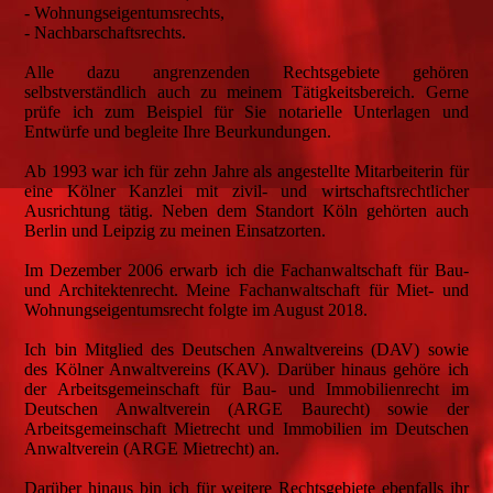
- Wohnungseigentumsrechts,
- Nachbarschaftsrechts.
Alle dazu angrenzenden Rechtsgebiete gehören
selbstverständlich auch zu meinem Tätigkeitsbereich. Gerne
prüfe ich zum Beispiel für Sie notarielle Unterlagen und
Entwürfe und begleite Ihre Beurkundungen.
Ab 1993 war ich für zehn Jahre als angestellte Mitarbeiterin für
eine Kölner Kanzlei mit zivil- und wirtschaftsrechtlicher
Ausrichtung tätig. Neben dem Standort Köln gehörten auch
Berlin und Leipzig zu meinen Einsatzorten.
Im Dezember 2006 erwarb ich die Fachanwaltschaft für Bau-
und Architektenrecht. Meine Fachanwaltschaft für Miet- und
Wohnungseigentumsrecht folgte im August 2018.
Ich bin Mitglied des Deutschen Anwaltvereins (DAV) sowie
des Kölner Anwaltvereins (KAV). Darüber hinaus gehöre ich
der Arbeitsgemeinschaft für Bau- und Immobilienrecht im
Deutschen Anwaltverein (ARGE Baurecht) sowie der
Arbeitsgemeinschaft Mietrecht und Immobilien im Deutschen
Anwaltverein (ARGE Mietrecht) an.
Darüber hinaus bin ich für weitere Rechtsgebiete ebenfalls ihr